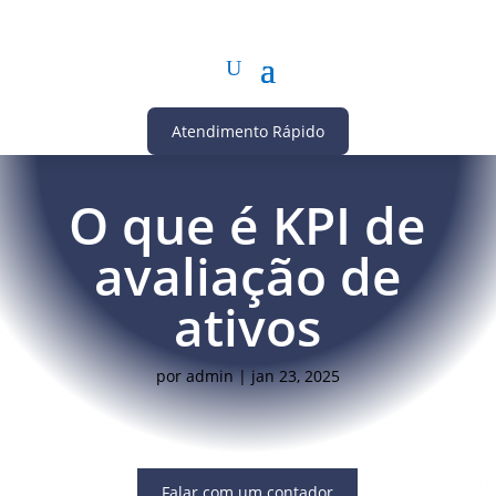
Atendimento Rápido
O que é KPI de
avaliação de
ativos
por
admin
|
jan 23, 2025
Falar com um contador