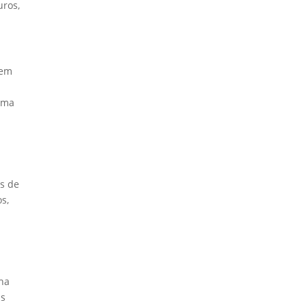
uros,
vem
m
 uma
as de
s,
lha
as