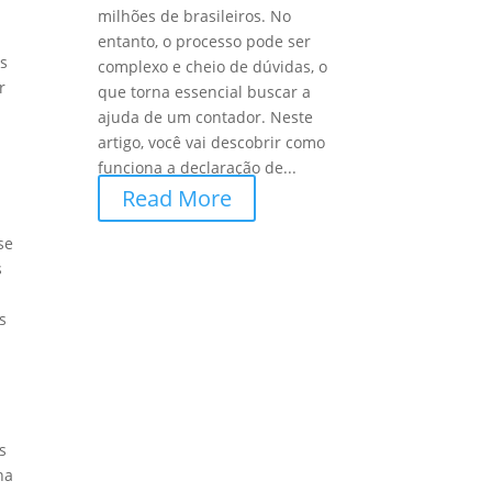
milhões de brasileiros. No
entanto, o processo pode ser
es
complexo e cheio de dúvidas, o
r
que torna essencial buscar a
ajuda de um contador. Neste
artigo, você vai descobrir como
funciona a declaração de...
Read More
se
s
s
s
na