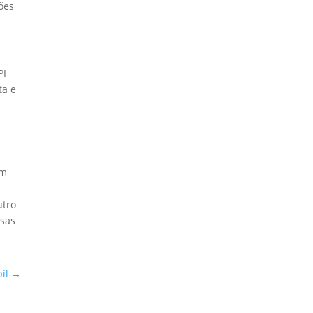
ões
PI
ta e
.
em
utro
esas
il
→