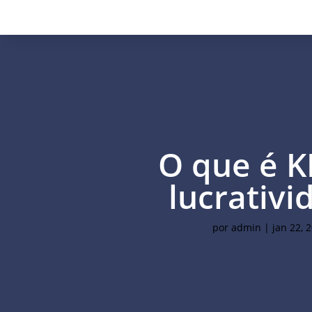
O que é K
lucrativi
por
admin
|
jan 22, 