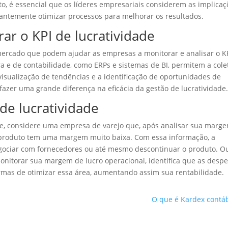
to, é essencial que os líderes empresariais considerem as implicaç
antemente otimizar processos para melhorar os resultados.
ar o KPI de lucratividade
mercado que podem ajudar as empresas a monitorar e analisar o K
ra e de contabilidade, como ERPs e sistemas de BI, permitem a cole
visualização de tendências e a identificação de oportunidades de
fazer uma grande diferença na eficácia da gestão de lucratividade
de lucratividade
dade, considere uma empresa de varejo que, após analisar sua marg
 produto tem uma margem muito baixa. Com essa informação, a
gociar com fornecedores ou até mesmo descontinuar o produto. O
nitorar sua margem de lucro operacional, identifica que as desp
rmas de otimizar essa área, aumentando assim sua rentabilidade.
O que é Kardex contáb