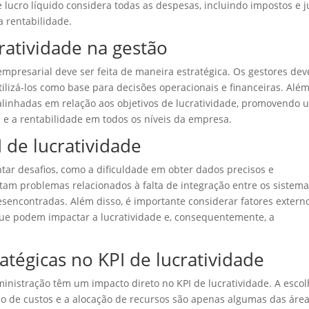
lucro líquido considera todas as despesas, incluindo impostos e j
 rentabilidade.
cratividade na gestão
 empresarial deve ser feita de maneira estratégica. Os gestores de
ilizá-los como base para decisões operacionais e financeiras. Alé
alinhadas em relação aos objetivos de lucratividade, promovendo
ia e a rentabilidade em todos os níveis da empresa.
I de lucratividade
ntar desafios, como a dificuldade em obter dados precisos e
tam problemas relacionados à falta de integração entre os sistem
sencontradas. Além disso, é importante considerar fatores externo
e podem impactar a lucratividade e, consequentemente, a
atégicas no KPI de lucratividade
ministração têm um impacto direto no KPI de lucratividade. A esco
tão de custos e a alocação de recursos são apenas algumas das áre