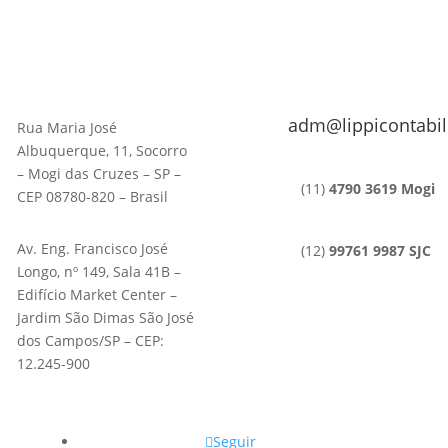
adm@lippicontabil
Rua Maria José
Albuquerque, 11, Socorro
– Mogi das Cruzes – SP –
(11)
4790 3619 Mogi
CEP 08780-820 – Brasil
Av. Eng. Francisco José
(12)
99761 9987 SJC
Longo, nº 149, Sala 41B –
Edifício Market Center –
Jardim São Dimas São José
dos Campos/SP – CEP:
12.245-900
Seguir