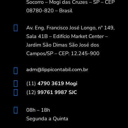
Socorro – Mogi das Cruzes – SP – CEP
08780-820 – Brasil

Av. Eng. Francisco José Longo, nº 149,
Sala 41B – Edifício Market Center –
Jardim São Dimas São José dos
Campos/SP – CEP: 12.245-900

adm@lippicontabil.com.br

(11)
4790 3619 Mogi

(12)
99761 9987 SJC

08h – 18h
Segunda a Quinta