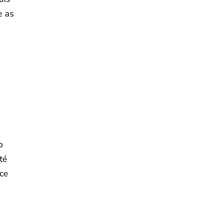
e as
o
té
ece