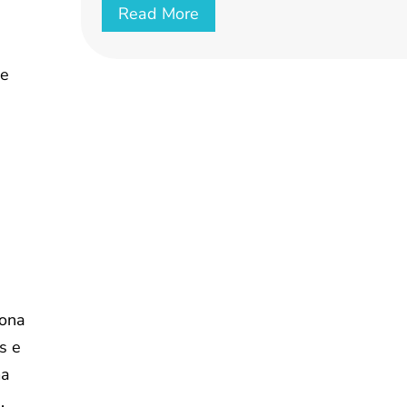
Read More
de
o
iona
s e
ma
,