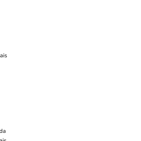
ais
uda
ais