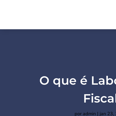
O que é Lab
Fisca
por
admin
|
jan 23,