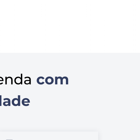
enda
com
dade