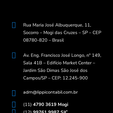

Rua Maria José Albuquerque, 11,
Socorro – Mogi das Cruzes – SP – CEP
08780-820 – Brasil

Av. Eng. Francisco José Longo, nº 149,
Sala 41B – Edifício Market Center –
Jardim São Dimas São José dos
Campos/SP – CEP: 12.245-900

adm@lippicontabil.com.br

(11)
4790 3619 Mogi

(12)
99761 9987 SJC