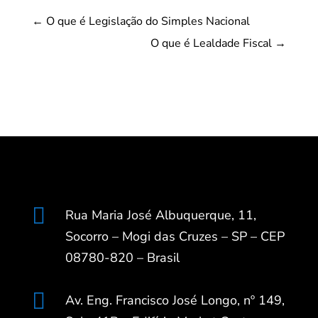
←
O que é Legislação do Simples Nacional
O que é Lealdade Fiscal
→

Rua Maria José Albuquerque, 11,
Socorro – Mogi das Cruzes – SP – CEP
08780-820 – Brasil

Av. Eng. Francisco José Longo, nº 149,