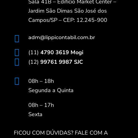
Sala 41B – Edifício Market Center –
Jardim São Dimas São José dos
Campos/SP – CEP: 12.245-900

adm@lippicontabil.com.br

(11)
4790 3619 Mogi

(12)
99761 9987 SJC

08h – 18h
Segunda a Quinta
08h – 17h
Sexta
FICOU COM DÚVIDAS? FALE COM A