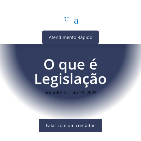
Atendimento Rápido
O que é
Legislação
por
admin
|
jan 23, 2025
Falar com um contador