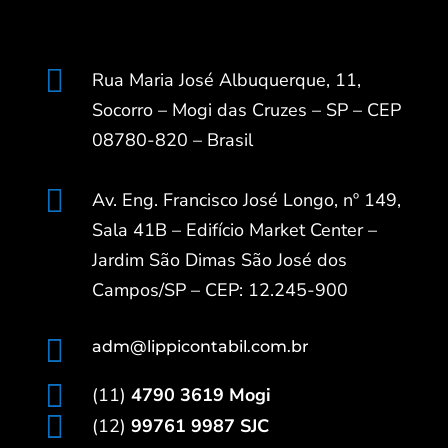

Rua Maria José Albuquerque, 11,
Socorro – Mogi das Cruzes – SP – CEP
08780-820 – Brasil

Av. Eng. Francisco José Longo, nº 149,
Sala 41B – Edifício Market Center –
Jardim São Dimas São José dos
Campos/SP – CEP: 12.245-900

adm@lippicontabil.com.br

(11)
4790 3619 Mogi

(12)
99761 9987 SJC