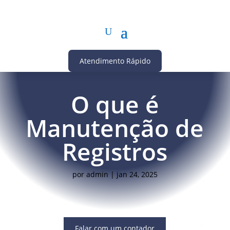
Atendimento Rápido
O que é
Manutenção de
Registros
por
admin
|
jan 24, 2025
Falar com um contador