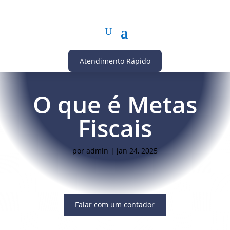
Atendimento Rápido
O que é Metas
Fiscais
por
admin
|
jan 24, 2025
Falar com um contador