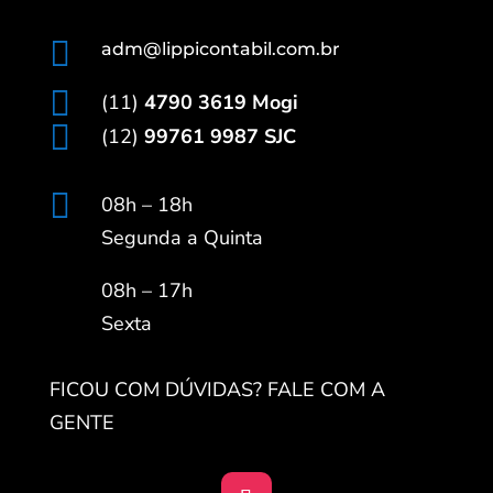

adm@lippicontabil.com.br

(11)
4790 3619 Mogi

(12)
99761 9987 SJC

08h – 18h
Segunda a Quinta
08h – 17h
Sexta
FICOU COM DÚVIDAS? FALE COM A
GENTE