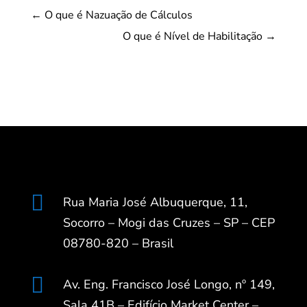
←
O que é Nazuação de Cálculos
O que é Nível de Habilitação
→

Rua Maria José Albuquerque, 11,
Socorro – Mogi das Cruzes – SP – CEP
08780-820 – Brasil

Av. Eng. Francisco José Longo, nº 149,
Sala 41B – Edifício Market Center –