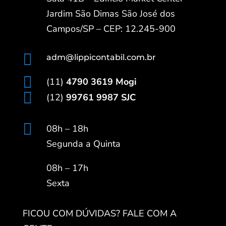
Jardim São Dimas São José dos
Campos/SP – CEP: 12.245-900

adm@lippicontabil.com.br

(11)
4790 3619 Mogi

(12)
99761 9987 SJC

08h – 18h
Segunda a Quinta
08h – 17h
Sexta
FICOU COM DÚVIDAS? FALE COM A