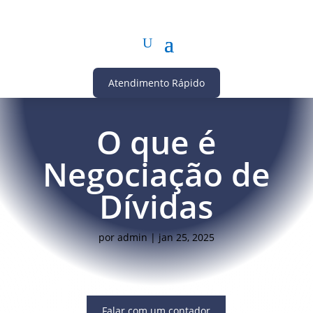
Atendimento Rápido
O que é
Negociação de
Dívidas
por
admin
|
jan 25, 2025
Falar com um contador