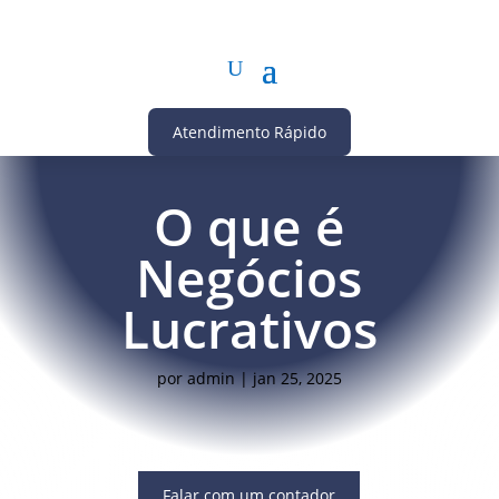
Atendimento Rápido
O que é
Negócios
Lucrativos
por
admin
|
jan 25, 2025
Falar com um contador