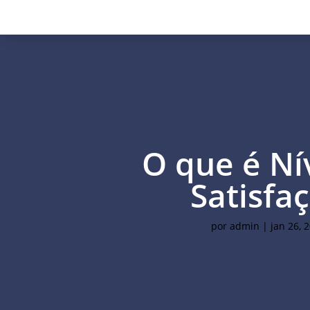
O que é Ní
Satisfa
por
admin
|
jan 26, 