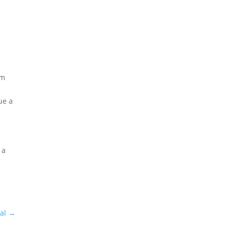
em
e
ue a
 a
m
al
→