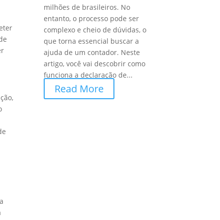
milhões de brasileiros. No
entanto, o processo pode ser
eter
complexo e cheio de dúvidas, o
 de
que torna essencial buscar a
er
ajuda de um contador. Neste
artigo, você vai descobrir como
funciona a declaração de...
Read More
ção,
o
de
 a
a