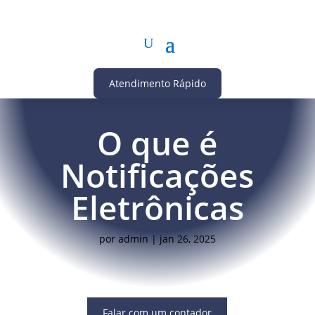
Atendimento Rápido
O que é
Notificações
Eletrônicas
por
admin
|
jan 26, 2025
Falar com um contador