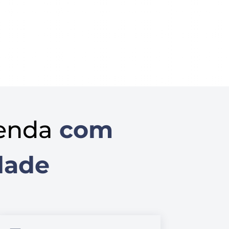
enda
com
dade