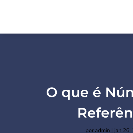
O que é Nú
Referên
por
admin
|
jan 26,