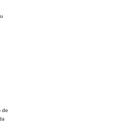
ou
o de
 da