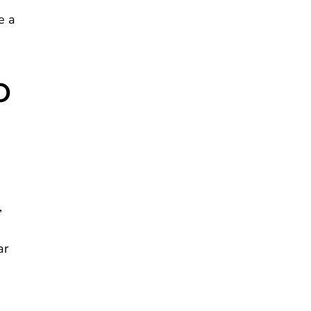
e a
o
,
ar