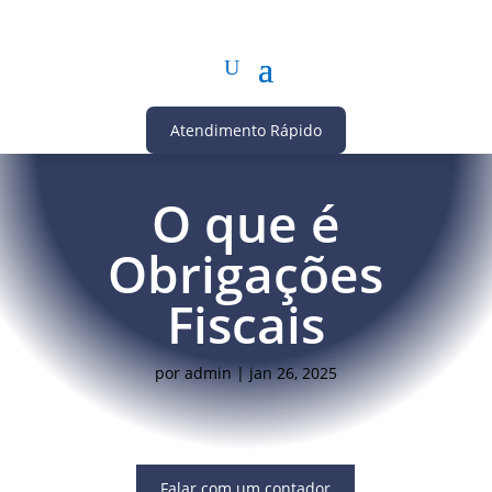
Atendimento Rápido
O que é
Obrigações
Fiscais
por
admin
|
jan 26, 2025
Falar com um contador