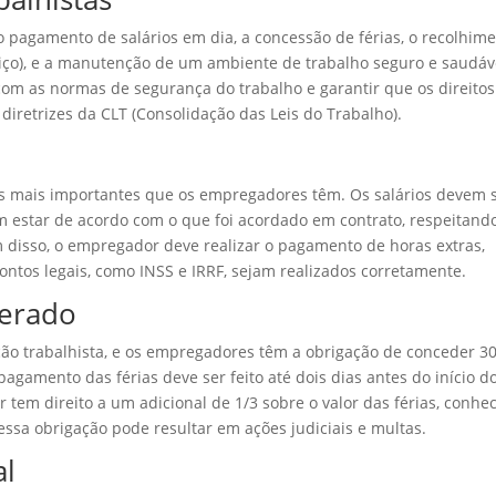
 o pagamento de salários em dia, a concessão de férias, o recolhim
iço), e a manutenção de um ambiente de trabalho seguro e saudáv
m as normas de segurança do trabalho e garantir que os direitos
diretrizes da CLT (Consolidação das Leis do Trabalho).
s mais importantes que os empregadores têm. Os salários devem 
em estar de acordo com o que foi acordado em contrato, respeitand
m disso, o empregador deve realizar o pagamento de horas extras,
ontos legais, como INSS e IRRF, sejam realizados corretamente.
nerado
ação trabalhista, e os empregadores têm a obrigação de conceder 3
pagamento das férias deve ser feito até dois dias antes do início d
 tem direito a um adicional de 1/3 sobre o valor das férias, conhe
ssa obrigação pode resultar em ações judiciais e multas.
al