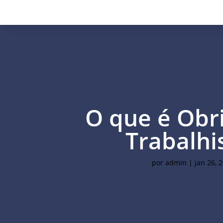
O que é Obr
Trabalhi
por
admin
|
jan 26, 