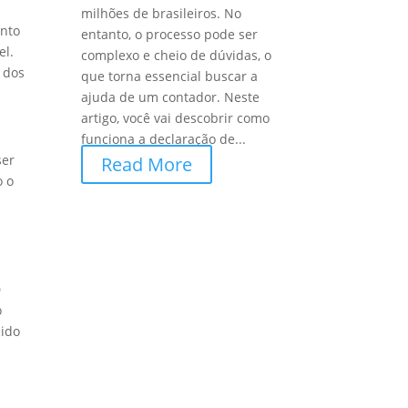
milhões de brasileiros. No
ento
entanto, o processo pode ser
el.
complexo e cheio de dúvidas, o
 dos
que torna essencial buscar a
ajuda de um contador. Neste
artigo, você vai descobrir como
funciona a declaração de...
ser
Read More
o o
0
o
cido