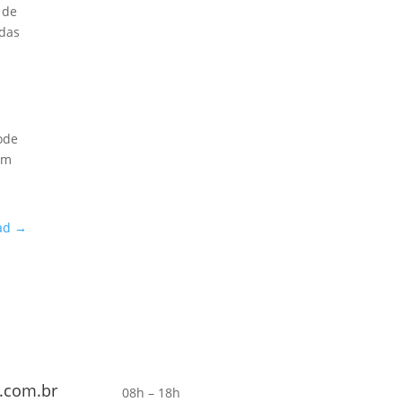
 de
 das
ode
am
ad
→
.com.br
08h – 18h