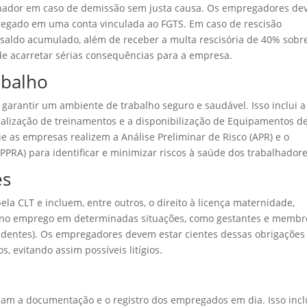
lhador em caso de demissão sem justa causa. Os empregadores d
egado em uma conta vinculada ao FGTS. Em caso de rescisão
o saldo acumulado, além de receber a multa rescisória de 40% sobr
de acarretar sérias consequências para a empresa.
abalho
rantir um ambiente de trabalho seguro e saudável. Isso inclui a
alização de treinamentos e a disponibilização de Equipamentos d
que as empresas realizem a Análise Preliminar de Risco (APR) e o
PRA) para identificar e minimizar riscos à saúde dos trabalhadore
es
ela CLT e incluem, entre outros, o direito à licença maternidade,
ade no emprego em determinadas situações, como gestantes e membr
identes). Os empregadores devem estar cientes dessas obrigações
s, evitando assim possíveis litígios.
 a documentação e o registro dos empregados em dia. Isso incl