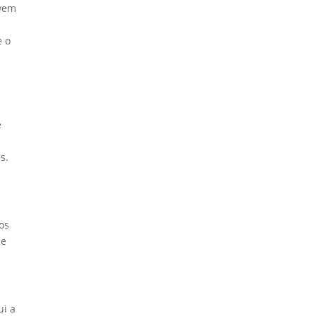
evem
e o
e
s.
os
 e
ui a