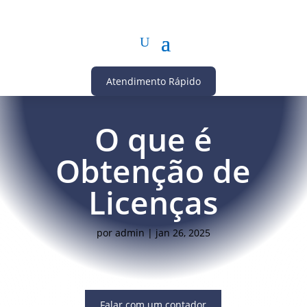
Atendimento Rápido
O que é
Obtenção de
Licenças
por
admin
|
jan 26, 2025
Falar com um contador