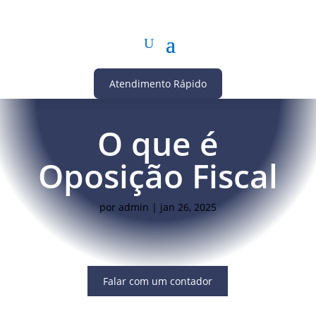
Atendimento Rápido
O que é
Oposição Fiscal
por
admin
|
jan 26, 2025
Falar com um contador