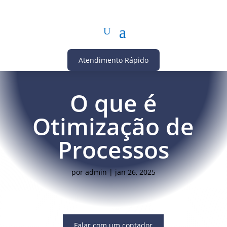
Atendimento Rápido
O que é
Otimização de
Processos
por
admin
|
jan 26, 2025
Falar com um contador