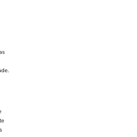
das
ade.
e
te
s