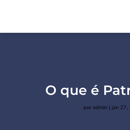
O que é Pat
por
admin
|
jan 27,