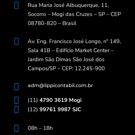

Rua Maria José Albuquerque, 11,
Socorro – Mogi das Cruzes – SP – CEP
08780-820 – Brasil

Av. Eng. Francisco José Longo, nº 149,
Sala 41B – Edifício Market Center –
Jardim São Dimas São José dos
Campos/SP – CEP: 12.245-900

adm@lippicontabil.com.br

(11)
4790 3619 Mogi

(12)
99761 9987 SJC

08h – 18h