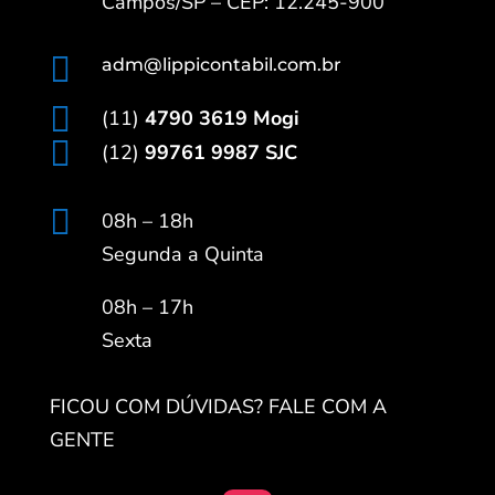
Campos/SP – CEP: 12.245-900

adm@lippicontabil.com.br

(11)
4790 3619 Mogi

(12)
99761 9987 SJC

08h – 18h
Segunda a Quinta
08h – 17h
Sexta
FICOU COM DÚVIDAS? FALE COM A
GENTE