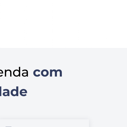
enda
com
dade