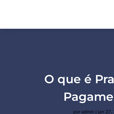
O que é Pr
Pagame
por
admin
|
jan 27,