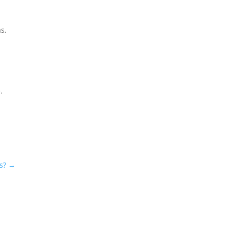
s,
.
s
s?
→