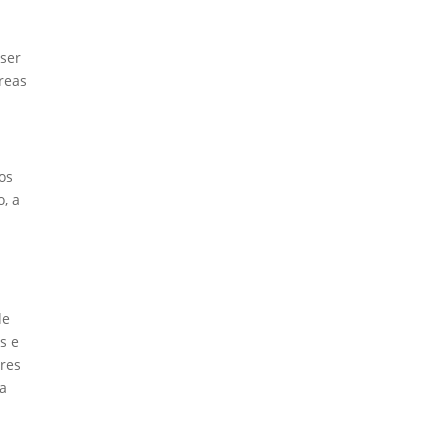
 ser
áreas
os
, a
de
s e
ores
ja