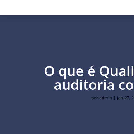
O que é Qual
auditoria co
por
admin
|
jan 27, 