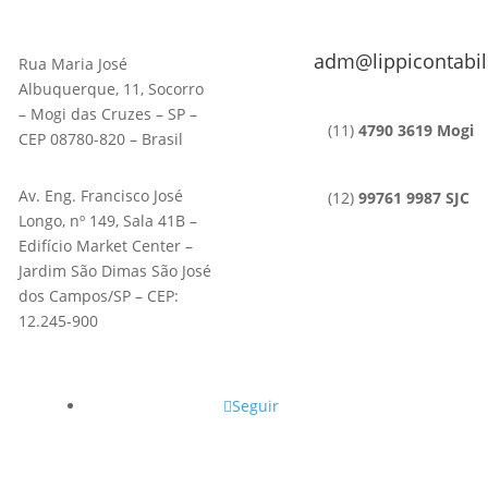
adm@lippicontabil
Rua Maria José
Albuquerque, 11, Socorro
– Mogi das Cruzes – SP –
(11)
4790 3619 Mogi
CEP 08780-820 – Brasil
Av. Eng. Francisco José
(12)
99761 9987 SJC
Longo, nº 149, Sala 41B –
Edifício Market Center –
Jardim São Dimas São José
dos Campos/SP – CEP:
12.245-900
Seguir