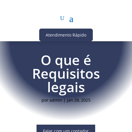
Atendimento Rápido
O que é
Requisitos
legais
por
admin
|
jan 28, 2025
Falar com um contador