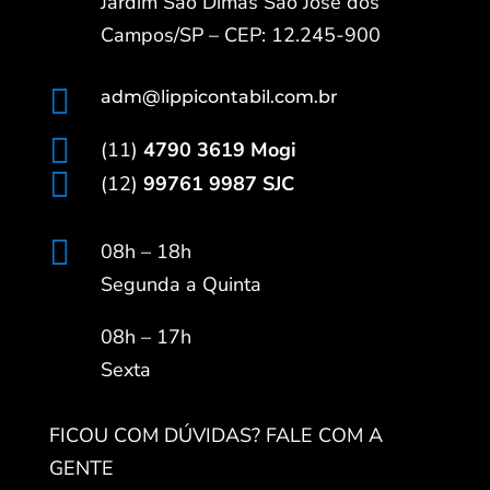
Jardim São Dimas São José dos
Campos/SP – CEP: 12.245-900

adm@lippicontabil.com.br

(11)
4790 3619 Mogi

(12)
99761 9987 SJC

08h – 18h
Segunda a Quinta
08h – 17h
Sexta
FICOU COM DÚVIDAS? FALE COM A
GENTE