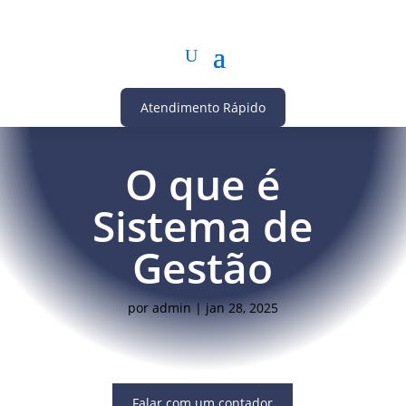
Atendimento Rápido
O que é
Sistema de
Gestão
por
admin
|
jan 28, 2025
Falar com um contador