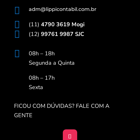

adm@lippicontabil.com.br

(11)
4790 3619 Mogi

(12)
99761 9987 SJC

08h – 18h
Segunda a Quinta
08h – 17h
Sexta
FICOU COM DÚVIDAS? FALE COM A
GENTE