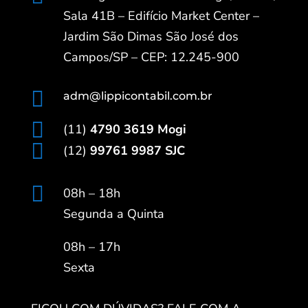
Sala 41B – Edifício Market Center –
Jardim São Dimas São José dos
Campos/SP – CEP: 12.245-900

adm@lippicontabil.com.br

(11)
4790 3619 Mogi

(12)
99761 9987 SJC

08h – 18h
Segunda a Quinta
08h – 17h
Sexta