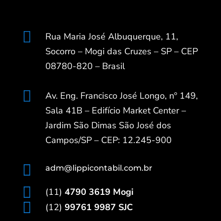

Rua Maria José Albuquerque, 11,
Socorro – Mogi das Cruzes – SP – CEP
08780-820 – Brasil

Av. Eng. Francisco José Longo, nº 149,
Sala 41B – Edifício Market Center –
Jardim São Dimas São José dos
Campos/SP – CEP: 12.245-900

adm@lippicontabil.com.br

(11)
4790 3619 Mogi

(12)
99761 9987 SJC