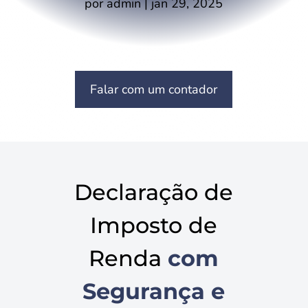
por
admin
|
jan 29, 2025
Falar com um contador
Declaração de
Imposto de
Renda
com
Segurança e