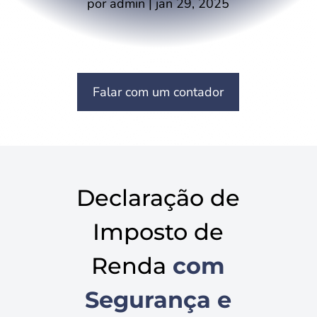
por
admin
|
jan 29, 2025
Falar com um contador
Declaração de
Imposto de
Renda
com
Segurança e