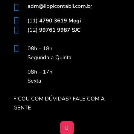

adm@lippicontabil.com.br

(11)
4790 3619 Mogi

(12)
99761 9987 SJC

08h – 18h
Segunda a Quinta
08h – 17h
Sexta
FICOU COM DÚVIDAS? FALE COM A
GENTE