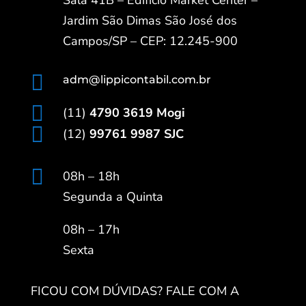
Sala 41B – Edifício Market Center –
Jardim São Dimas São José dos
Campos/SP – CEP: 12.245-900

adm@lippicontabil.com.br

(11)
4790 3619 Mogi

(12)
99761 9987 SJC

08h – 18h
Segunda a Quinta
08h – 17h
Sexta
FICOU COM DÚVIDAS? FALE COM A