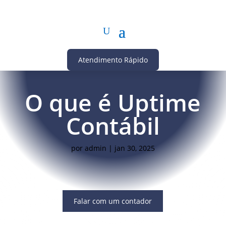
Atendimento Rápido
O que é Uptime
Contábil
por
admin
|
jan 30, 2025
Falar com um contador