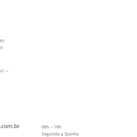
 ao
no
a)
→
.com.br
08h – 18h
Segunda a Quinta