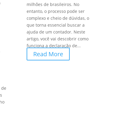
e
milhões de brasileiros. No
entanto, o processo pode ser
complexo e cheio de dúvidas, o
que torna essencial buscar a
ajuda de um contador. Neste
artigo, você vai descobrir como
funciona a declaração de...
r
Read More
a de
os
lho