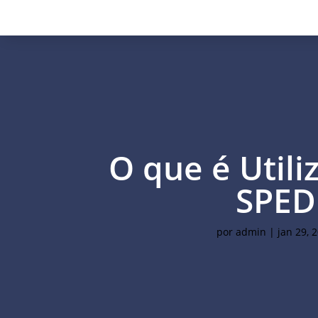
O que é Utili
SPED
por
admin
|
jan 29, 