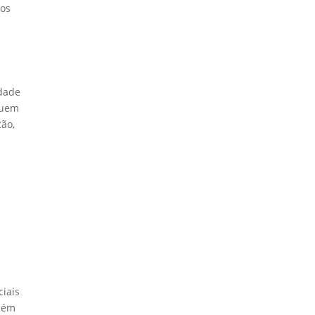
 os
idade
suem
ção,
m
ciais
Além