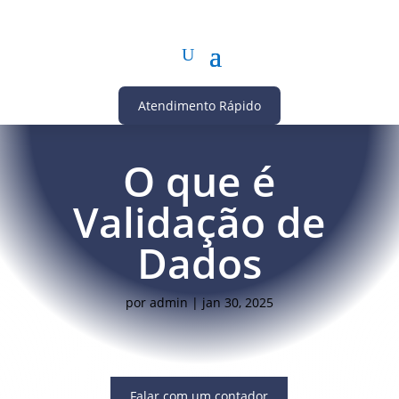
Atendimento Rápido
O que é
Validação de
Dados
por
admin
|
jan 30, 2025
Falar com um contador