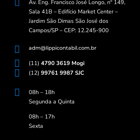

Av. Eng. Francisco José Longo, nº 149,
Sala 41B – Edifício Market Center –
Jardim São Dimas São José dos
Campos/SP – CEP: 12.245-900

adm@lippicontabil.com.br

(11)
4790 3619 Mogi

(12)
99761 9987 SJC

08h – 18h
Segunda a Quinta
08h – 17h
Sexta