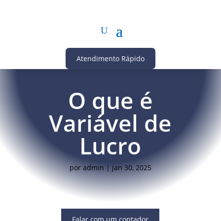
Atendimento Rápido
O que é
Variável de
Lucro
por
admin
|
jan 30, 2025
Falar com um contador