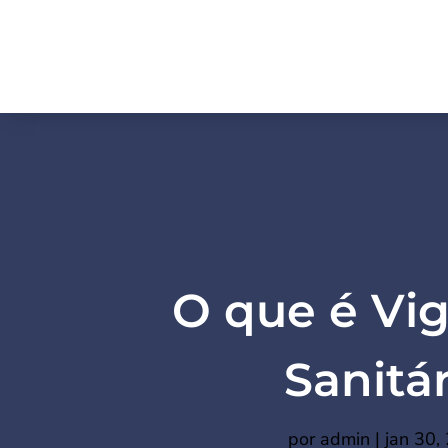
O que é Vig
Sanitár
por
admin
|
jan 30,