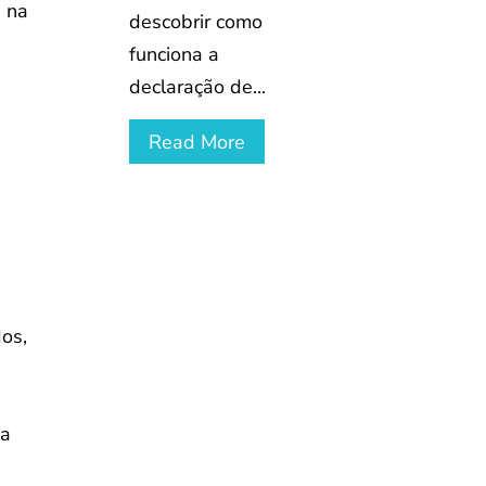
e na
descobrir como
funciona a
declaração de...
Read More
dos,
 a