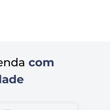
enda
com
dade