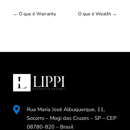
←
O que é Warranty
O que é Wealth
→

Rua Maria José Albuquerque, 11,
Socorro – Mogi das Cruzes – SP – CEP
08780-820 – Brasil