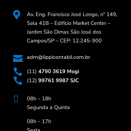

Av. Eng. Francisco José Longo, nº 149,
Sala 41B – Edifício Market Center –
Jardim São Dimas São José dos
Campos/SP – CEP: 12.245-900

adm@lippicontabil.com.br

(11)
4790 3619 Mogi

(12)
99761 9987 SJC

08h – 18h
Segunda a Quinta
08h – 17h
Sexta