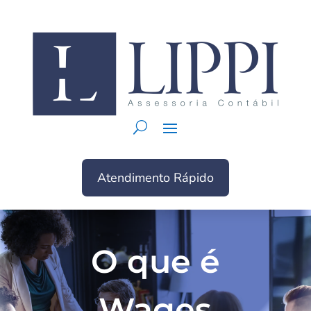
Atendimento Rápido
O que é
Wages