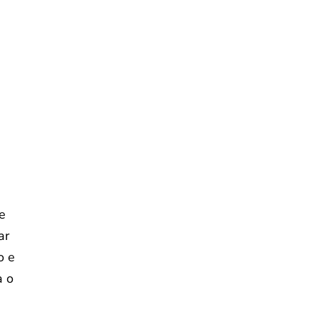
ue
ar
o e
a o