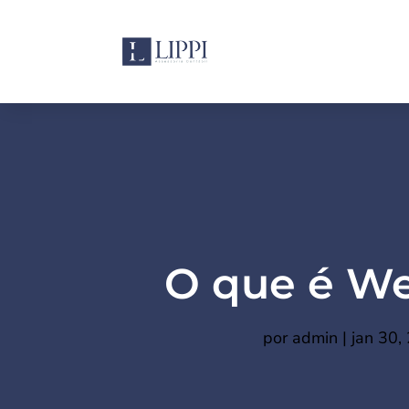
O que é W
por
admin
|
jan 30,