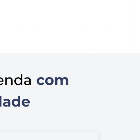
enda
com
dade