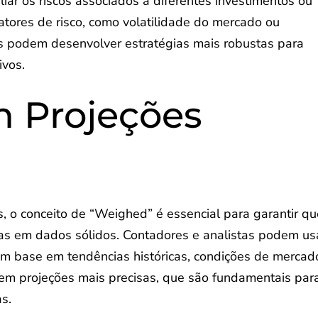
r os riscos associados a diferentes investimentos ou
fatores de risco, como volatilidade do mercado ou
es podem desenvolver estratégias mais robustas para
ivos.
 Projeções
s, o conceito de “Weighed” é essencial para garantir q
das em dados sólidos. Contadores e analistas podem us
om base em tendências históricas, condições de mercad
a em projeções mais precisas, que são fundamentais par
s.