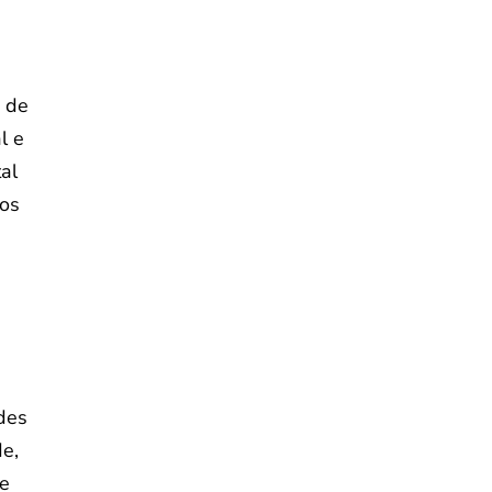
s de
l e
al
dos
des
de,
ue