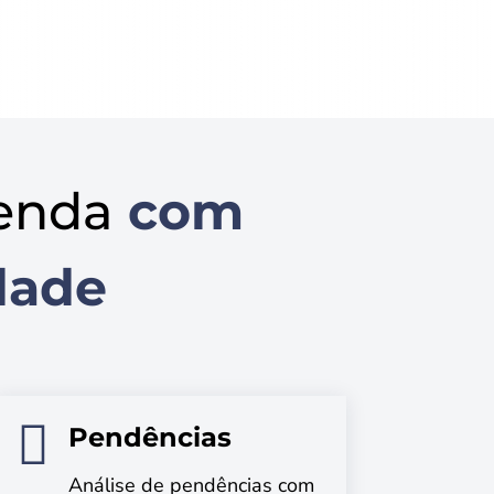
enda
com
dade

Pendências
Análise de pendências com