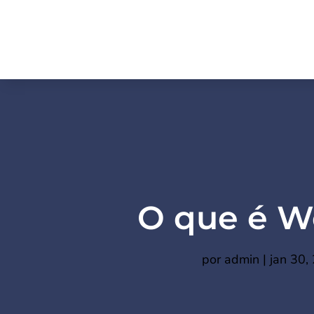
O que é W
por
admin
|
jan 30,