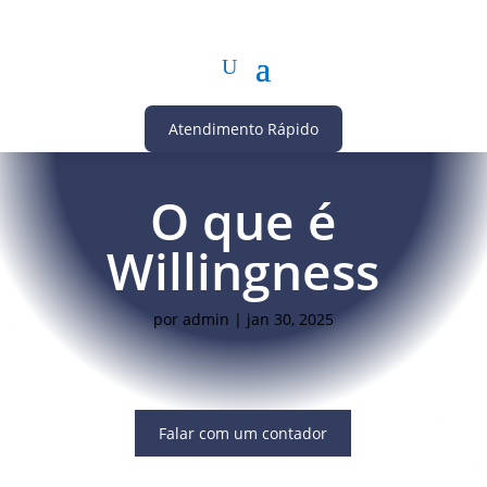
Atendimento Rápido
O que é
Willingness
por
admin
|
jan 30, 2025
Falar com um contador