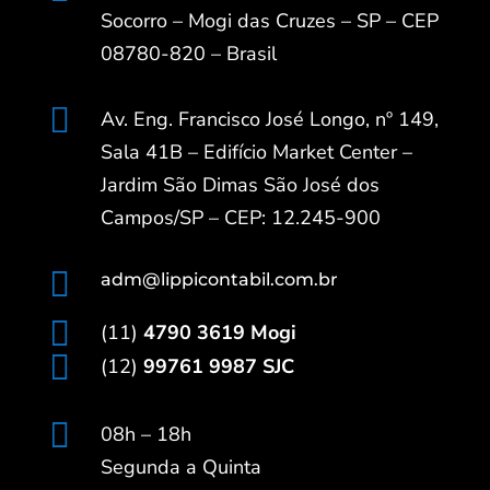
Socorro – Mogi das Cruzes – SP – CEP
08780-820 – Brasil

Av. Eng. Francisco José Longo, nº 149,
Sala 41B – Edifício Market Center –
Jardim São Dimas São José dos
Campos/SP – CEP: 12.245-900

adm@lippicontabil.com.br

(11)
4790 3619 Mogi

(12)
99761 9987 SJC

08h – 18h
Segunda a Quinta