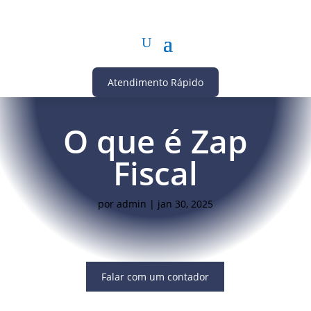
Atendimento Rápido
O que é Zap
Fiscal
por
admin
|
jan 30, 2025
Falar com um contador