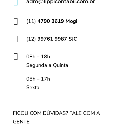

adm@lippicontabil.com.br

(11)
4790 3619 Mogi

(12)
99761 9987 SJC

08h – 18h
Segunda a Quinta
08h – 17h
Sexta
FICOU COM DÚVIDAS? FALE COM A
GENTE