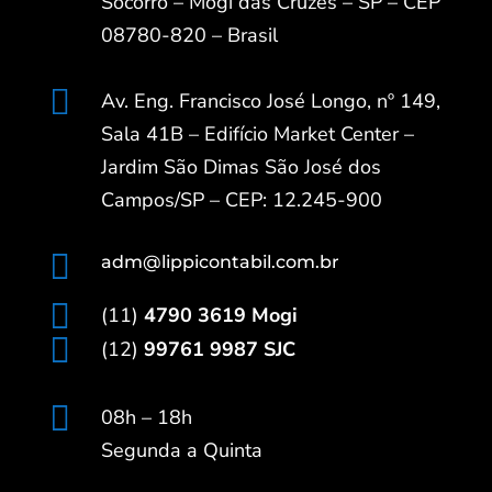
Socorro – Mogi das Cruzes – SP – CEP
08780-820 – Brasil

Av. Eng. Francisco José Longo, nº 149,
Sala 41B – Edifício Market Center –
Jardim São Dimas São José dos
Campos/SP – CEP: 12.245-900

adm@lippicontabil.com.br

(11)
4790 3619 Mogi

(12)
99761 9987 SJC

08h – 18h
Segunda a Quinta